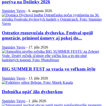
pozýva na Dožinky 2026
Stanislav Vavro
-
6. augusta 2026
Ostratice rozozvučala dychovka. Festival spojil
generácie, priniesol úsmevy aj pokoj do...
Stanislav Vavro
-
17. júla 2026
BIG SUMMER FEST sa vracia vo veľkom štýle
Stanislav Vavro
-
13. júla 2026
Dubnička opäť žila dychovkou
Stanislav Vavro
-
1. júla 2026