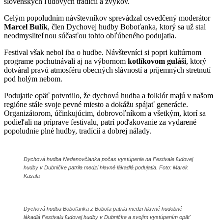
slovenských ľudových tradícií a zvykov.
Celým popoludním návštevníkov sprevádzal osvedčený moderátor
Marcel Bulík
, člen Dychovej hudby Boboťanka, ktorý sa už stal
neodmysliteľnou súčasťou tohto obľúbeného podujatia.
Festival však nebol iba o hudbe. Návštevníci si popri kultúrnom
programe pochutnávali aj na výbornom
kotlíkovom guláši
, ktorý
dotváral pravú atmosféru obecných slávností a príjemných stretnutí
pod holým nebom.
Podujatie opäť potvrdilo, že dychová hudba a folklór majú v našom
regióne stále svoje pevné miesto a dokážu spájať generácie.
Organizátorom, účinkujúcim, dobrovoľníkom a všetkým, ktorí sa
podieľali na príprave festivalu, patrí poďakovanie za vydarené
popoludnie plné hudby, tradícií a dobrej nálady.
Dychová hudba Nedanovčianka počas vystúpenia na Festivale ľudovej
hudby v Dubničke patrila medzi hlavné lákadlá podujatia. Foto: Marek
Kasala
Dychová hudba Boboťanka z Bobota patrila medzi hlavné hudobné
lákadlá Festivalu ľudovej hudby v Dubničke a svojím vystúpením opäť