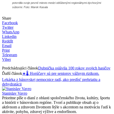
potvrdila svoje pevné miesto medzi obľúbenými regionálnymi dychovými
súbormi. Foto: Marek Kasala
Share
Facebook
Twitter
WhatsApp
Linkedin
ReddIt
Email
Print
Telegram
Viber
Predchádzajúci článok
Dubnička oslávila 100 rokov svojich hasičov
Ďalší článok
☀️🌡️ Horúčavy sú pre seniorov vážnym rizikom.
Lekárka z bánovskej nemocnice radí, ako predísť prehriatiu a
dehydratácii
Stanislav Vavro
Prioritne píše o dianí z oblasti spoločenského života, kultúry, športu
a histórii v bánovskom regióne. Tvorí a publikuje obsah aj o
aktívnom a zdravom životnom štýle s akcentom na motiváciu ľudí k
aktivite, pohybu, zdravej výžive a endorfínom.