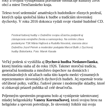
roky a svojimi vystúpeniami pravidelne obohacuje kultúrny život
obcí a miest Trenčianskeho kraja.
Teleso tvorí sedemnásť amatérskych hudobníkov rôznych profesií,
ktorých spája spoločná láska k hudbe a tradíciám slovenskej
dychovky. V roku 2016 dokonca vydali svoje vlastné hudobné CD.
Festival ľudovej hudby v Dubničke svojou účasťou podporili aj
zástupcovia verejného života a samosprávy. Na snímke zľava
poslankyne TSK Mária Hajšová a Rudolfa Novotná, starosta obce
Dubnička Jozef Petrek a moderátor podujatia Marcel Bulík z Dychovej
hudby Boboťanka. Foto: Marek Kasala
Veľký potlesk si vyslúžila aj
Dychová hudba Nedanovčianka
,
ktorej história siaha až do roku 1926. Takmer storočná tradícia,
generačná kontinuita a množstvo úspechov na domácich i
medzinárodných súťažiach radia túto kapelu medzi významných
reprezentantov slovenských dychových hudieb. Jej repertoár tvoria
obľúbené polky, valčíky, ľudové piesne i modernejšie skladby, ktoré
si získavajú priazeň publika už celé desaťročia.
Príjemným spestrením programu bolo aj vystúpenie talentovanej
mladej heligonkárky
Vanesy Korenačkovej
, ktorá svojou hrou na
heligónke a spevom potvrdzuje, že slovenský folklór má svoju