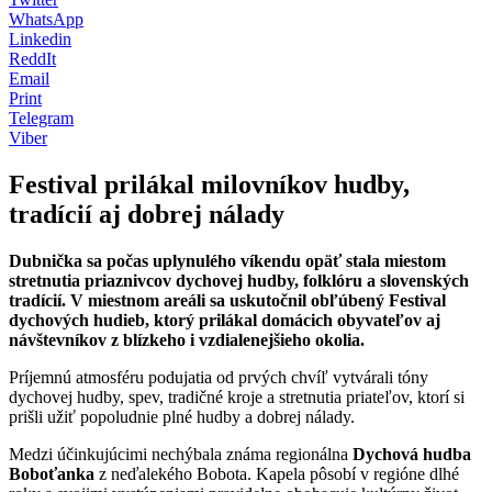
WhatsApp
Linkedin
ReddIt
Email
Print
Telegram
Viber
Festival prilákal milovníkov hudby,
tradícií aj dobrej nálady
Dubnička sa počas uplynulého víkendu opäť stala miestom
stretnutia priaznivcov dychovej hudby, folklóru a slovenských
tradícií. V miestnom areáli sa uskutočnil obľúbený Festival
dychových hudieb, ktorý prilákal domácich obyvateľov aj
návštevníkov z blízkeho i vzdialenejšieho okolia.
Príjemnú atmosféru podujatia od prvých chvíľ vytvárali tóny
dychovej hudby, spev, tradičné kroje a stretnutia priateľov, ktorí si
prišli užiť popoludnie plné hudby a dobrej nálady.
Medzi účinkujúcimi nechýbala známa regionálna
Dychová hudba
Boboťanka
z neďalekého Bobota. Kapela pôsobí v regióne dlhé