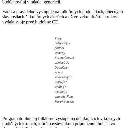
budúcnosť aj v mladej generácii.
Vanesa pravidelne vystupuje na folklórnych podujatiach, obecných
slávnostiach či kultúrnych akciách a už vo veku trinástich rokov
vydala svoje prvé hudobné CD.
Tóny
heligónky v
podaní
Vanesy
Korenačkovej
priniesli do
Dubničky
krásu
slovenských
ľudových
tradícií a
mladícku
energiu. Foto:
Marek Kasala
Program doplnili aj folklórne vystúpenia účinkujúcich v krásnych
tradičných krojoch, ktoré návštevníkom pripomenuli bohatstvo