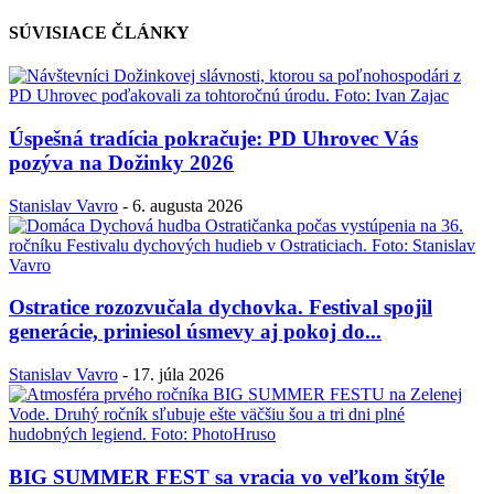
SÚVISIACE ČLÁNKY
Úspešná tradícia pokračuje: PD Uhrovec Vás
pozýva na Dožinky 2026
Stanislav Vavro
-
6. augusta 2026
Ostratice rozozvučala dychovka. Festival spojil
generácie, priniesol úsmevy aj pokoj do...
Stanislav Vavro
-
17. júla 2026
BIG SUMMER FEST sa vracia vo veľkom štýle