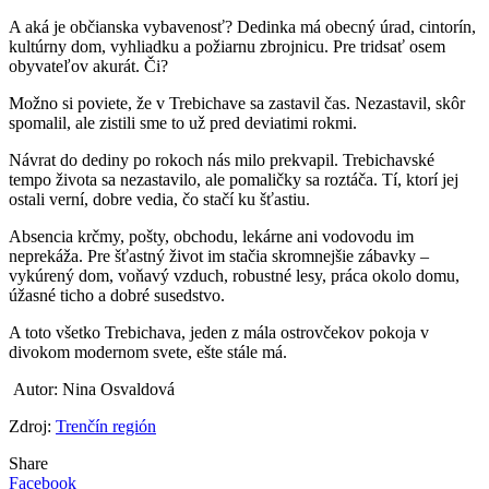
A aká je občianska vybavenosť? Dedinka má obecný úrad, cintorín,
kultúrny dom, vyhliadku a požiarnu zbrojnicu. Pre tridsať osem
obyvateľov akurát. Či?
Možno si poviete, že v Trebichave sa zastavil čas. Nezastavil, skôr
spomalil, ale zistili sme to už pred deviatimi rokmi.
Návrat do dediny po rokoch nás milo prekvapil. Trebichavské
tempo života sa nezastavilo, ale pomaličky sa roztáča. Tí, ktorí jej
ostali verní, dobre vedia, čo stačí ku šťastiu.
Absencia krčmy, pošty, obchodu, lekárne ani vodovodu im
neprekáža. Pre šťastný život im stačia skromnejšie zábavky –
vykúrený dom, voňavý vzduch, robustné lesy, práca okolo domu,
úžasné ticho a dobré susedstvo.
A toto všetko Trebichava, jeden z mála ostrovčekov pokoja v
divokom modernom svete, ešte stále má.
Autor: Nina Osvaldová
Zdroj:
Trenčín región
Share
Facebook