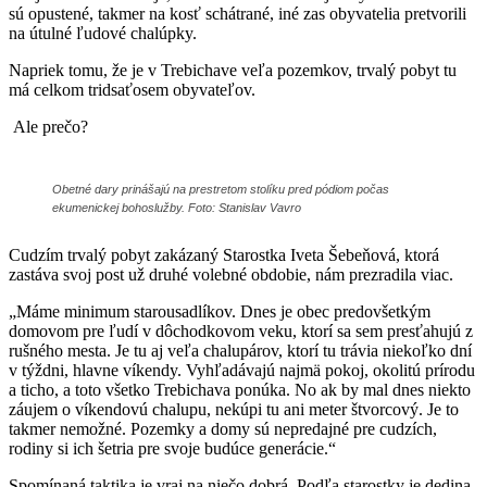
sú opustené, takmer na kosť schátrané, iné zas obyvatelia pretvorili
na útulné ľudové chalúpky.
Napriek tomu, že je v Trebichave veľa pozemkov, trvalý pobyt tu
má celkom tridsaťosem obyvateľov.
Ale prečo?
Obetné dary
prinášajú na prestretom stolíku pred pódiom počas
ekumenickej bohoslužby. Foto: Stanislav Vavro
Cudzím trvalý pobyt zakázaný Starostka Iveta Šebeňová, ktorá
zastáva svoj post už druhé volebné obdobie, nám prezradila viac.
„Máme minimum starousadlíkov. Dnes je obec predovšetkým
domovom pre ľudí v dôchodkovom veku, ktorí sa sem presťahujú z
rušného mesta. Je tu aj veľa chalupárov, ktorí tu trávia niekoľko dní
v týždni, hlavne víkendy. Vyhľadávajú najmä pokoj, okolitú prírodu
a ticho, a toto všetko Trebichava ponúka. No ak by mal dnes niekto
záujem o víkendovú chalupu, nekúpi tu ani meter štvorcový. Je to
takmer nemožné. Pozemky a domy sú nepredajné pre cudzích,
rodiny si ich šetria pre svoje budúce generácie.“
Spomínaná taktika je vraj na niečo dobrá. Podľa starostky je dedina