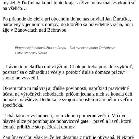
myslel. S ľuďmi na konci tohto kraja sa život nemaznal, zvyknutí sú
na všeličo…
Po príchode do cieľa pri obecnom dome nás privítal Ján Ďuračka,
narodený v jednom z domov, do ktorého sa pravidelne vracia, hoci
žije v Bánovciach nad Bebravou.
Ekumenická bohoslužba za úrodu – Dni ovocia a medu Trebichava.
Foto: Stanislav Vavro
„Trávim tu niekoľko dní v týždni. Chalupu treba poriadne vykúriť,
postarať sa o záhradku i včely a porobiť ďalšie domáce práce,“
spokojne vysvetlil.
Okrem toho tu má vraj aj ďalšie povinnosti, napríklad pravidelné
účasti na výročných schôdzach, pričom jedna z nich sa konala deň
po našej návšteve. Dedinka je svojou atmosférou a reliéfom veľmi
špecifická.
Tichá, takmer vyľudnená, no rozlohou pomerne veľká. Má dve
hlavné ulice pripomínajúce nohavicové gate – pravú a ľavú, ktoré
lemuje približne sto päťdesiat domov.
Zaujímavosťou však je, že len desatina z nich je obývaná. Niektoré