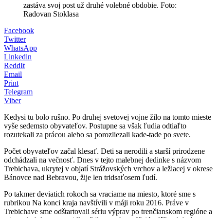
zastáva svoj post už druhé volebné obdobie. Foto:
Radovan Stoklasa
Facebook
Twitter
WhatsApp
Linkedin
ReddIt
Email
Print
Telegram
Viber
Kedysi tu bolo rušno. Po druhej svetovej vojne žilo na tomto mieste
vyše sedemsto obyvateľov. Postupne sa však ľudia odtiaľto
rozutekali za prácou alebo sa porozliezali kade-tade po svete.
Počet obyvateľov začal klesať. Deti sa nerodili a starší prirodzene
odchádzali na večnosť. Dnes v tejto malebnej dedinke s názvom
Trebichava, ukrytej v objatí Strážovských vrchov a ležiacej v okrese
Bánovce nad Bebravou, žije len tridsaťosem ľudí.
Po takmer deviatich rokoch sa vraciame na miesto, ktoré sme s
rubrikou Na konci kraja navštívili v máji roku 2016. Práve v
Trebichave sme odštartovali sériu výprav po trenčianskom regióne a