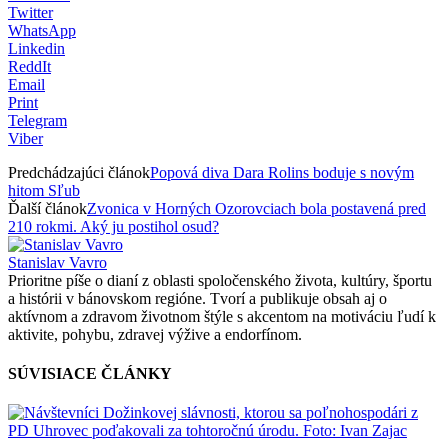
Twitter
WhatsApp
Linkedin
ReddIt
Email
Print
Telegram
Viber
Predchádzajúci článok
Popová diva Dara Rolins boduje s novým
hitom Sľub
Ďalší článok
Zvonica v Horných Ozorovciach bola postavená pred
210 rokmi. Aký ju postihol osud?
Stanislav Vavro
Prioritne píše o dianí z oblasti spoločenského života, kultúry, športu
a histórii v bánovskom regióne. Tvorí a publikuje obsah aj o
aktívnom a zdravom životnom štýle s akcentom na motiváciu ľudí k
aktivite, pohybu, zdravej výžive a endorfínom.
SÚVISIACE ČLÁNKY