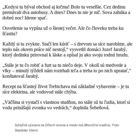
„Kedysi tu býval obchod aj krčma! Bolo tu veselšie. Cez dedinu
premávali dva autobusy. A dnes? Dnes tu nie je nič. Sova zahúka a
dobrú noc! Ideme spať.
Osvetlenie sa vypína už o šiestej večer. Ale čo človeku treba ku
šťastiu?
Každý si tu zvykne. Stačí len kúriť – s drevom sa síce narobíme, ale
teplo nás okrem práce nič nestojí,“ vysvetlil domáci Jozef Jarabý,
ktorý dedinku prirovnal k láske a opísal ju ako svoju rodnú hrudu.
„Stále je tu čo robiť a furt sa tu niečo deje. V okolí sú medvede a
vlky – minulý týždeň nám roztrhali teľa a treba to po nich upratať,“
konštatoval Jarabý.
Recept na šťastný život Trebichava má základné vybavenie – je tu
síce elektrina, ale vodovod stále chýba.
„Väčšina si vystačí s vlastnou studňou, no stále sú tu ľudia, ktorí si
vodu prinášajú zvonka vo vedrách,“ doplnila Šebeňová.
Súťažná výstava na Dňoch ovocia a medu má dlhoročnú tradíciu. Foto:
Stanislav Vavro