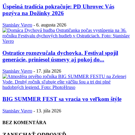
Úspešná tradícia pokračuje: PD Uhrovec Vás
pozýva na Dožinky 2026
Stanislav Vavro
-
6. augusta 2026
Ostratice rozozvučala dychovka. Festival spojil
generácie, priniesol úsmevy aj pokoj do...
Stanislav Vavro
-
17. júla 2026
BIG SUMMER FEST sa vracia vo veľkom štýle
Stanislav Vavro
-
13. júla 2026
BEZ KOMENTÁRA
ZANECHAŤ ODPOVEĎ