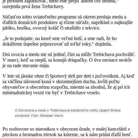
je problém zaparkovať, nieto ešte prejsť autom cez dedinu,“
ozrejmila prvá žena Trebichavy.
Súčasťou tohto sviatočného programu sú okrem predaja medu a
ďalších domácich produktov aj rôzne súťaže, napríklad o najkrajšie
jablko, hrušku, ovocný koláč či strašidlo z tekvice.
„Je to podujatie, na ktoré sme veľmi hrdí, a sme radi, že ho
dokážeme úspešne pripravovať už toľké roky,“ doplnila.
Dni ovocia a medu nie sú jediné, čím sa môže Trebichava pochváliť.
V marci, keď sa oteplí, sa konajú driapačky. O dva mesiace neskôr
je na rade stavanie mája.
V lete sú jánske ohne či športový deň pre deti s poľovníkmi. Aj keď
sa väčšina slávností koná v skromnejšom duchu, kvôli počtu
obyvateľov a obecnému rozpočtu, miestni sa zhodnú, že aj pri ich
minimalistickej verzii vie byť v Trebichave veselo.
O Dni ovocia a medu v Trebichava je každoročne veľký záujem širokej
verejnosti. Foto: Stanislav Vavro
Po rozhovore so starostkou v obecnom úrade, v malej kancelárii s
pieckou a hromadou triesok na kúrenie, sa k nám pridal ďalší hosť.