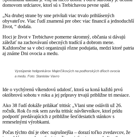
domovom srdciarov, ktorí sú s Trebichavou pevne spätí.
„Na druhej strane by sme privítali viac trvalo prihlásených
obyvateľov. Viac ľudí znamená pre obec viac financií a jednoduchší
život, “ dodala.
Hoci je život v Trebichave pomerne skromný, občania si dávajú
záležať na zachovávaní obecných tradícií a dobrom mene.
Každoročne sa v obci organizujú rôzne podujatia, medzi ktoré patria
aj známe Dni ovocia a medu.
Vystúpenie heligonkárov Majerčíkových na podhorských dňoch ovocia
a medu. Foto: Stanislav Vavro
Ide o vychýrenú víkendovú udalosť, ktorá sa koná každú prvú
októbrovú sobotu v roku a jej prípravy trvajú približne tri mesiace.
Ako 38 ľudí dokáže prilákať tritisíc „Vlani sme oslávili už 26.
ročník. Rok čo rok sem zavíta tritisíc návštevníkov, ktorí prídu
podporiť predávajúcich z približne šesťdesiatich stánkov s
remeselnými výrobkami.
Počas týchto dní je obec najrušnejšia – dorazí toľko zvedavcov, že