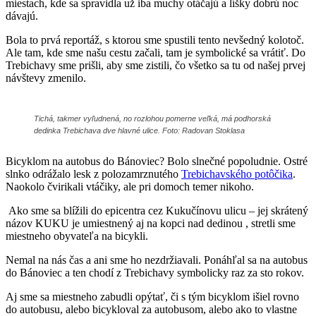
miestach, kde sa spravidla už iba muchy otáčajú a líšky dobrú noc
dávajú.
Bola to prvá reportáž, s ktorou sme spustili tento nevšedný kolotoč.
Ale tam, kde sme našu cestu začali, tam je symbolické sa vrátiť. Do
Trebichavy sme prišli, aby sme zistili, čo všetko sa tu od našej prvej
návštevy zmenilo.
Tichá, takmer vyľudnená, no rozlohou pomerne veľká, má podhorská
dedinka Trebichava dve hlavné ulice. Foto: Radovan Stoklasa
Bicyklom na autobus do Bánoviec? Bolo slnečné popoludnie. Ostré
slnko odrážalo lesk z polozamrznutého
Trebichavského potôčika
.
Naokolo čvirikali vtáčiky, ale pri domoch temer nikoho.
Ako sme sa blížili do epicentra cez Kukučínovu ulicu – jej skrátený
názov KUKU je umiestnený aj na kopci nad dedinou , stretli sme
miestneho obyvateľa na bicykli.
Nemal na nás čas a ani sme ho nezdržiavali. Ponáhľal sa na autobus
do Bánoviec a ten chodí z Trebichavy symbolicky raz za sto rokov.
Aj sme sa miestneho zabudli opýtať, či s tým bicyklom išiel rovno
do autobusu, alebo bicykloval za autobusom, alebo ako to vlastne