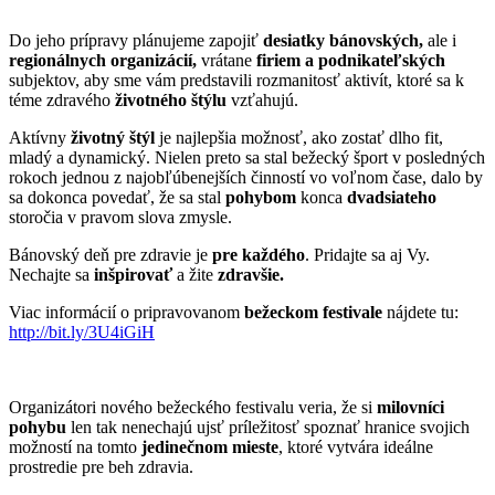
Do jeho prípravy plánujeme zapojiť
desiatky bánovských,
ale i
regionálnych organizácií,
vrátane
firiem a podnikateľských
subjektov, aby sme vám predstavili rozmanitosť aktivít, ktoré sa k
téme zdravého
životného štýlu
vzťahujú.
Aktívny
životný štýl
je najlepšia možnosť, ako zostať dlho fit,
mladý a dynamický. Nielen preto sa stal bežecký šport v posledných
rokoch jednou z najobľúbenejších činností vo voľnom čase, dalo by
sa dokonca povedať, že sa stal
pohybom
konca
dvadsiateho
storočia v pravom slova zmysle.
Bánovský deň pre zdravie je
pre každého
. Pridajte sa aj Vy.
Nechajte sa
inšpirovať
a žite
zdravšie.
Viac informácií o pripravovanom
bežeckom festivale
nájdete tu:
http://bit.ly/3U4iGiH
Organizátori nového bežeckého festivalu veria, že si
milovníci
pohybu
len tak nenechajú ujsť príležitosť spoznať hranice svojich
možností na tomto
jedinečnom mieste
, ktoré vytvára ideálne
prostredie pre beh zdravia.