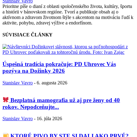
Stanislav Vavro
Prioritne píše o dianí z oblasti spoločenského života, kultúry, športu
a histórii v bánovskom regióne. Tvorí a publikuje obsah aj o
aktívnom a zdravom životnom štýle s akcentom na motiváciu ľudí k
aktivite, pohybu, zdravej výžive a endorfínom.
SÚVISIACE ČLÁNKY
Úspešná tradícia pokračuje: PD Uhrovec Vás
pozýva na Dožinky 2026
Stanislav Vavro
-
6. augusta 2026
Bezplatná mamografia už aj pre ženy od 40
rokov. Nepodceňujte...
Stanislav Vavro
-
16. júla 2026
KTORÉ PIVO BY STE SI DALI AKO PRVÉ?