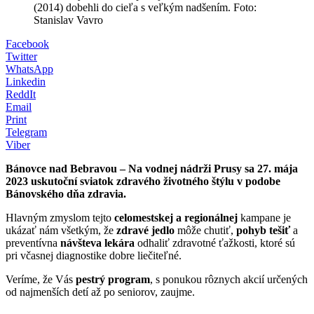
(2014) dobehli do cieľa s veľkým nadšením. Foto:
Stanislav Vavro
Facebook
Twitter
WhatsApp
Linkedin
ReddIt
Email
Print
Telegram
Viber
Bánovce nad Bebravou – Na vodnej nádrži Prusy sa 27. mája
2023 uskutoční sviatok zdravého životného štýlu v podobe
Bánovského dňa zdravia.
Hlavným zmyslom tejto
celomestskej a regionálnej
kampane je
ukázať nám všetkým, že
zdravé jedlo
môže chutiť,
pohyb tešiť
a
preventívna
návšteva lekára
odhaliť zdravotné ťažkosti, ktoré sú
pri včasnej diagnostike dobre liečiteľné.
Veríme, že Vás
pestrý program
, s ponukou rôznych akcií určených
od najmenších detí až po seniorov, zaujme.