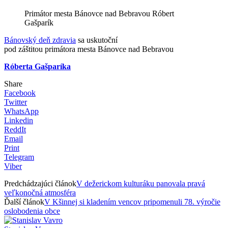
Primátor mesta Bánovce nad Bebravou Róbert
Gašparík
Bánovský deň zdravia
sa uskutoční
pod záštitou primátora mesta Bánovce nad Bebravou
Róberta Gašparíka
Share
Facebook
Twitter
WhatsApp
Linkedin
ReddIt
Email
Print
Telegram
Viber
Predchádzajúci článok
V dežerickom kulturáku panovala pravá
veľkonočná atmosféra
Ďalší článok
V Kšinnej si kladením vencov pripomenuli 78. výročie
oslobodenia obce