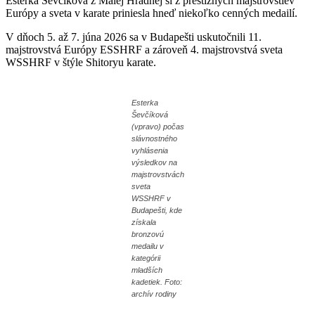
Esterka Ševčíková z Malej Hradnej si z prestížnych majstrovstiev
Európy a sveta v karate priniesla hneď niekoľko cenných medailí.
V dňoch 5. až 7. júna 2026 sa v Budapešti uskutočnili 11.
majstrovstvá Európy ESSHRF a zároveň 4. majstrovstvá sveta
WSSHRF v štýle Shitoryu karate.
Esterka
Ševčíková
(vpravo) počas
slávnostného
vyhlásenia
výsledkov na
majstrovstvách
sveta
WSSHRF v
Budapešti, kde
získala
bronzovú
medailu v
kategórii
mladších
kadetiek. Foto:
archív rodiny