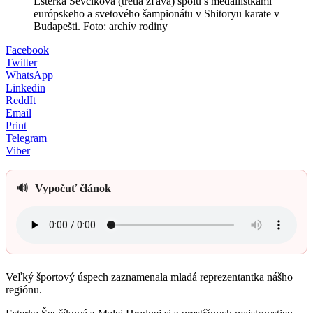
Esterka Ševčíková (tretia zľava) spolu s medailistkami
európskeho a svetového šampionátu v Shitoryu karate v
Budapešti. Foto: archív rodiny
Facebook
Twitter
WhatsApp
Linkedin
ReddIt
Email
Print
Telegram
Viber
🔊
Vypočuť článok
Veľký športový úspech zaznamenala mladá reprezentantka nášho
regiónu.