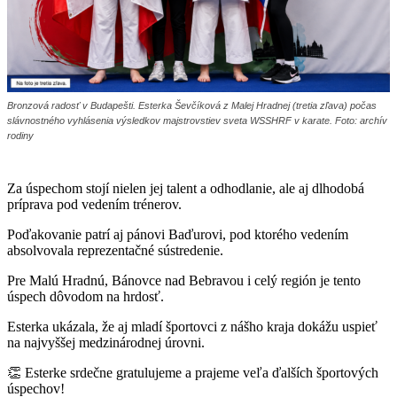
Bronzová radosť v Budapešti. Esterka Ševčíková z Malej Hradnej (tretia zľava) počas
slávnostného vyhlásenia výsledkov majstrovstiev sveta WSSHRF v karate. Foto: archív
rodiny
Za úspechom stojí nielen jej talent a odhodlanie, ale aj dlhodobá
príprava pod vedením trénerov.
Poďakovanie patrí aj pánovi Baďurovi, pod ktorého vedením
absolvovala reprezentačné sústredenie.
Pre Malú Hradnú, Bánovce nad Bebravou i celý región je tento
úspech dôvodom na hrdosť.
Esterka ukázala, že aj mladí športovci z nášho kraja dokážu uspieť
na najvyššej medzinárodnej úrovni.
👏 Esterke srdečne gratulujeme a prajeme veľa ďalších športových
úspechov!