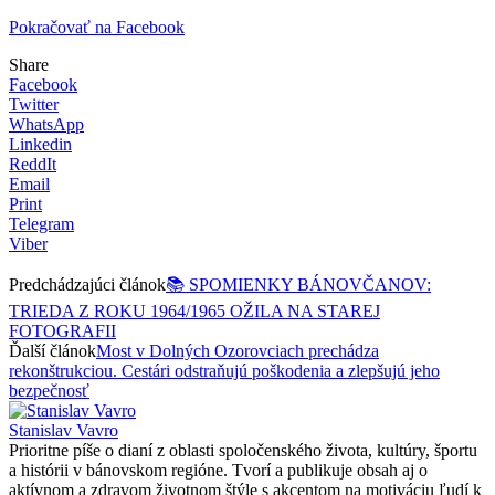
Pokračovať na Facebook
Share
Facebook
Twitter
WhatsApp
Linkedin
ReddIt
Email
Print
Telegram
Viber
Predchádzajúci článok
📚 SPOMIENKY BÁNOVČANOV:
TRIEDA Z ROKU 1964/1965 OŽILA NA STAREJ
FOTOGRAFII
Ďalší článok
Most v Dolných Ozorovciach prechádza
rekonštrukciou. Cestári odstraňujú poškodenia a zlepšujú jeho
bezpečnosť
Stanislav Vavro
Prioritne píše o dianí z oblasti spoločenského života, kultúry, športu
a histórii v bánovskom regióne. Tvorí a publikuje obsah aj o
aktívnom a zdravom životnom štýle s akcentom na motiváciu ľudí k