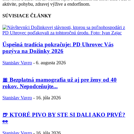
aktivite, pohybu, zdravej výžive a endorfínom.
SÚVISIACE ČLÁNKY
Úspešná tradícia pokračuje: PD Uhrovec Vás
pozýva na Dožinky 2026
Stanislav Vavro
-
6. augusta 2026
🎀 Bezplatná mamografia už aj pre ženy od 40
rokov. Nepodceňujte...
Stanislav Vavro
-
16. júla 2026
🍺 KTORÉ PIVO BY STE SI DALI AKO PRVÉ?
👀
Stanislav Vavro
-
16. júla 2026