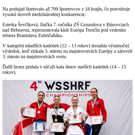
Na podujatí štartovalo až 709 športovcov z 18 krajín, čo potvrdzuje
vysokú úroveň medzinárodnej konkurencie.
Esterka Ševčíková, žiačka 7. ročníka ZŠ Gorazdova v Bánovciach
nad Bebravou, reprezentovala klub Európa Trenčín pod vedením
trénera Branislava Zubričaňáka.
V kategórii mladších kadetiek (12 – 13 rokov) dosiahla výnimočný
výsledok, keď získala 3. miesto na majstrovstvách Európy a zároveň
3. miesto na majstrovstvách sveta.
Ďalší bronz pridala v súťaži kata tímov starších kadetiek (14 – 15
rokov).