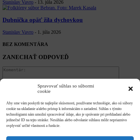
Stanislav Vavro
-
13. júla 2026
Dubnička opäť žila dychovkou
Stanislav Vavro
-
1. júla 2026
BEZ KOMENTÁRA
ZANECHAŤ ODPOVEĎ
Spravovať súhlas so súbormi
cookie
Aby sme vám poskytli tie najlepšie skúsenosti, používame technológie, ako sú súbory
cookie na ukladanie a/alebo prístup k informáciám o zariadení. Súhlas s týmito
Zadajte svoj komentár!
technológiami nám umožní spracovávať údaje, ako je správanie pri prehliadaní alebo
jedinečné ID na tejto stránke. Nesúhlas alebo odvolanie súhlasu môže nepriaznivo
Zadajte svoje meno tu
ovplyvniť určité vlastnosti a funkcie.
Zadali ste nesprávnu e-mailovú adresu!
Zadajte svoju e-mailovú adresu