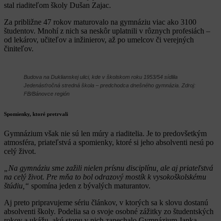
stal riaditeľom školy Dušan Zajac.
Za približne 47 rokov maturovalo na gymnáziu viac ako 3100
študentov. Mnohí z nich sa neskôr uplatnili v rôznych profesiách –
od lekárov, učiteľov a inžinierov, až po umelcov či verejných
činiteľov.
Budova na Duklianskej ulici, kde v školskom roku 1953/54 sídlila
Jedenásťročná stredná škola – predchodca dnešného gymnázia. Zdroj:
FB/Bánovce región
Spomienky, ktoré pretrvali
Gymnázium však nie sú len múry a riaditelia. Je to predovšetkým
atmosféra, priateľstvá a spomienky, ktoré si jeho absolventi nesú po
celý život.
„Na gymnáziu sme zažili nielen prísnu disciplínu, ale aj priateľstvá
na celý život. Pre mňa to bol odrazový mostík k vysokoškolskému
štúdiu,“
spomína jeden z bývalých maturantov.
Aj preto pripravujeme sériu článkov, v ktorých sa k slovu dostanú
absolventi školy. Podelia sa o svoje osobné zážitky zo študentských
rokov a ukážu, akú stopu v nich zanechalo Gymnázium Janka