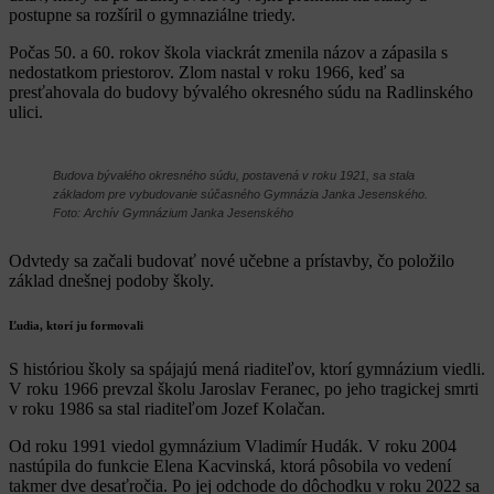
postupne sa rozšíril o gymnaziálne triedy.
Počas 50. a 60. rokov škola viackrát zmenila názov a zápasila s
nedostatkom priestorov. Zlom nastal v roku 1966, keď sa
presťahovala do budovy bývalého okresného súdu na Radlinského
ulici.
Budova bývalého okresného súdu, postavená v roku 1921, sa stala
základom pre vybudovanie súčasného Gymnázia Janka Jesenského.
Foto: Archív Gymnázium Janka Jesenského
Odvtedy sa začali budovať nové učebne a prístavby, čo položilo
základ dnešnej podoby školy.
Ľudia, ktorí ju formovali
S históriou školy sa spájajú mená riaditeľov, ktorí gymnázium viedli.
V roku 1966 prevzal školu Jaroslav Feranec, po jeho tragickej smrti
v roku 1986 sa stal riaditeľom Jozef Kolačan.
Od roku 1991 viedol gymnázium Vladimír Hudák. V roku 2004
nastúpila do funkcie Elena Kacvinská, ktorá pôsobila vo vedení
takmer dve desaťročia. Po jej odchode do dôchodku v roku 2022 sa