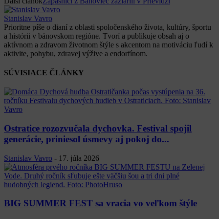
Ďalší článok
Zápasníci z Bánoviec zažiarili v Prievidzi
Stanislav Vavro
Prioritne píše o dianí z oblasti spoločenského života, kultúry, športu
a histórii v bánovskom regióne. Tvorí a publikuje obsah aj o
aktívnom a zdravom životnom štýle s akcentom na motiváciu ľudí k
aktivite, pohybu, zdravej výžive a endorfínom.
SÚVISIACE ČLÁNKY
Ostratice rozozvučala dychovka. Festival spojil
generácie, priniesol úsmevy aj pokoj do...
Stanislav Vavro
-
17. júla 2026
BIG SUMMER FEST sa vracia vo veľkom štýle