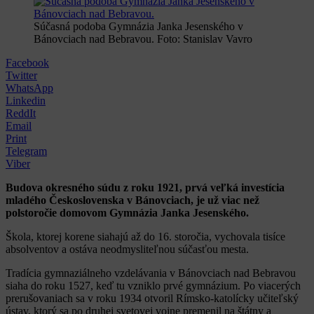
Súčasná podoba Gymnázia Janka Jesenského v
Bánovciach nad Bebravou. Foto: Stanislav Vavro
Facebook
Twitter
WhatsApp
Linkedin
ReddIt
Email
Print
Telegram
Viber
Budova okresného súdu z roku 1921, prvá veľká investícia
mladého Československa v Bánovciach, je už viac než
polstoročie domovom Gymnázia Janka Jesenského.
Škola, ktorej korene siahajú až do 16. storočia, vychovala tisíce
absolventov a ostáva neodmysliteľnou súčasťou mesta.
Tradícia gymnaziálneho vzdelávania v Bánovciach nad Bebravou
siaha do roku 1527, keď tu vzniklo prvé gymnázium. Po viacerých
prerušovaniach sa v roku 1934 otvoril Rímsko-katolícky učiteľský
ústav, ktorý sa po druhej svetovej vojne premenil na štátny a