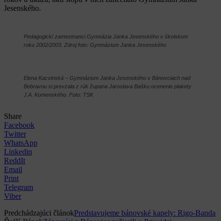
Jesenského.
Pedagogickí zamestnanci Gymnázia Janka Jesenského v školskom
roku 2002/2003. Zdroj foto: Gymnázium Janka Jesenského
Elena Kacvinská – Gymnázium Janka Jesenského v Bánovciach nad
Bebravou si prevzala z rúk župana Jaroslava Bašku ocenenie plakety
J.A. Komenského. Foto: TSK
Share
Facebook
Twitter
WhatsApp
Linkedin
ReddIt
Email
Print
Telegram
Viber
Predchádzajúci článok
Predstavujeme bánovské kapely: Rigo-Banda