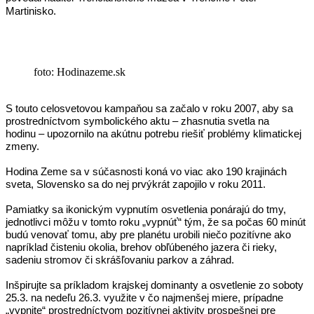
Martinisko.
foto: Hodinazeme.sk
S touto celosvetovou kampaňou sa začalo v roku 2007, aby sa
prostredníctvom symbolického aktu –
zhasnutia svetla na
hodinu
– upozornilo na
akútnu potrebu riešiť problémy klimatickej
zmeny
.
Hodina Zeme sa v súčasnosti koná vo viac ako 190 krajinách
sveta, Slovensko sa do nej prvýkrát zapojilo v roku 2011.
Pamiatky sa ikonickým vypnutím osvetlenia ponárajú do tmy,
jednotlivci môžu v tomto roku „vypnúť“ tým, že sa počas 60 minút
budú venovať tomu, aby pre planétu urobili niečo pozitívne ako
napríklad čisteniu okolia, brehov obľúbeného jazera či rieky,
sadeniu stromov či skrášľovaniu parkov a záhrad.
Inšpirujte sa príkladom krajskej dominanty a osvetlenie zo soboty
25.3. na nedeľu 26.3. využite v čo najmenšej miere, prípadne
„vypnite“ prostredníctvom pozitívnej aktivity prospešnej pre