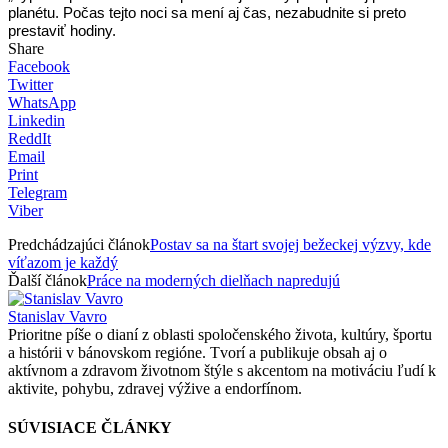
planétu. Počas tejto noci sa mení aj čas, nezabudnite si preto
prestaviť hodiny.
Share
Facebook
Twitter
WhatsApp
Linkedin
ReddIt
Email
Print
Telegram
Viber
Predchádzajúci článok
Postav sa na štart svojej bežeckej výzvy, kde
víťazom je každý
Ďalší článok
Práce na moderných dielňach napredujú
Stanislav Vavro
Prioritne píše o dianí z oblasti spoločenského života, kultúry, športu
a histórii v bánovskom regióne. Tvorí a publikuje obsah aj o
aktívnom a zdravom životnom štýle s akcentom na motiváciu ľudí k
aktivite, pohybu, zdravej výžive a endorfínom.
SÚVISIACE ČLÁNKY