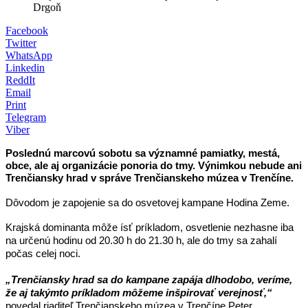
Drgoň
Facebook
Twitter
WhatsApp
Linkedin
ReddIt
Email
Print
Telegram
Viber
Poslednú marcovú sobotu sa významné pamiatky, mestá,
obce, ale aj organizácie ponoria do tmy. Výnimkou nebude ani
Trenčiansky hrad v správe Trenčianskeho múzea v Trenčíne.
Dôvodom je zapojenie sa do osvetovej kampane
Hodina Zeme
.
Krajská dominanta
môže ísť príkladom, osvetlenie nezhasne iba
na určenú hodinu od 20.30 h do 21.30 h, ale
do tmy sa zahalí
počas celej noci
.
„
Trenčiansky hrad sa do kampane zapája dlhodobo, veríme,
že aj takýmto príkladom môžeme inšpirovať verejnosť
,“
povedal riaditeľ Trenčianskeho múzea v Trenčíne Peter