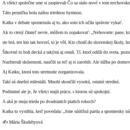
A všetci spoločne sme si zaspievali Čo sa stalo nové v tom terchovsk
Táto pesnička bola našou triednou hymnou.
Katka v debate spomenula aj to, ako som ich učila správne vykať.
Ak to ctený čitateľ nevie, môžem to zopakovať: „Nehovorte: pane, k
ste bol, ten kto tak hovorí, to je vôl. Kto chodí do slovenskej školy, h
Šikovné to boli decká a takými aj ostali. Tí, ktorí odišli do sveta, poz
Nazbierali skúsenosti, naučili sa reč aj si zarobili. Ale túžba po domov
Aj Katku, ktorá toto stretnutie zorganizovala.
Takí sú dnešní mileniáli. Mnohí skončili vysokú, ostatní strednú.
Podstatné ale je, že všetci majú prácu, s ktorou sú spokojní.
A aká je moja trieda po dvadsiatich piatich rokoch?
Katka to vystihla, keď povedala: „Sme súdržná partia a spomienky n
✍ Mária Škultétyová