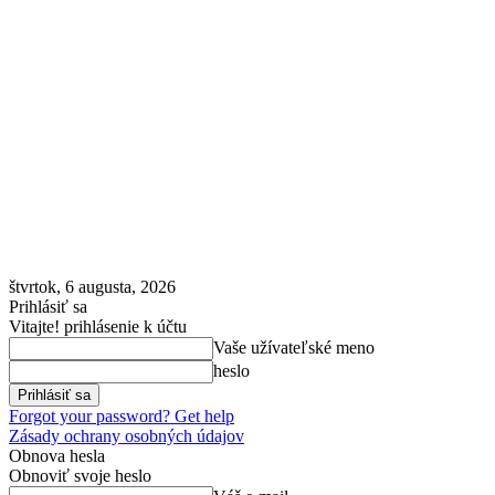
štvrtok, 6 augusta, 2026
Prihlásiť sa
Vitajte! prihlásenie k účtu
Vaše užívateľské meno
heslo
Forgot your password? Get help
Zásady ochrany osobných údajov
Obnova hesla
Obnoviť svoje heslo