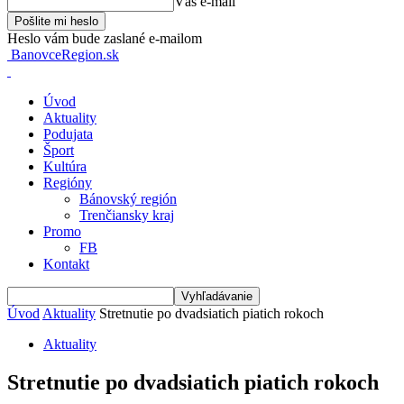
Váš e-mail
Heslo vám bude zaslané e-mailom
BanovceRegion.sk
Úvod
Aktuality
Podujata
Šport
Kultúra
Regióny
Bánovský región
Trenčiansky kraj
Promo
FB
Kontakt
Úvod
Aktuality
Stretnutie po dvadsiatich piatich rokoch
Aktuality
Stretnutie po dvadsiatich piatich rokoch