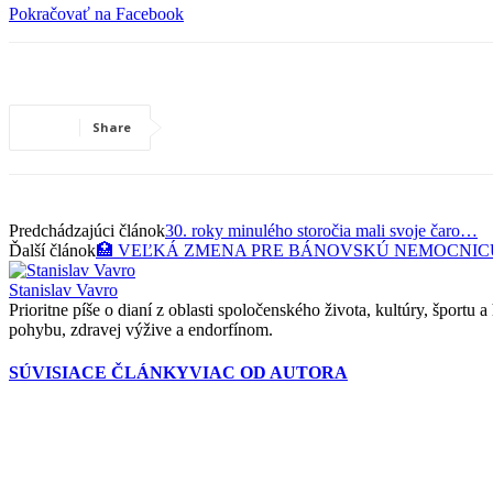
Pokračovať na Facebook
Share
Predchádzajúci článok
30. roky minulého storočia mali svoje čaro…
Ďalší článok
🏥 VEĽKÁ ZMENA PRE BÁNOVSKÚ NEMOCNICU
Stanislav Vavro
Prioritne píše o dianí z oblasti spoločenského života, kultúry, športu
pohybu, zdravej výžive a endorfínom.
SÚVISIACE ČLÁNKY
VIAC OD AUTORA