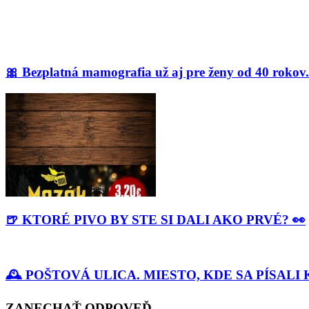
🎀 Bezplatná mamografia už aj pre ženy od 40 rokov.
🍺 KTORÉ PIVO BY STE SI DALI AKO PRVÉ? 👀
🕰️ POŠTOVÁ ULICA. MIESTO, KDE SA PÍSA
ZANECHAŤ ODPOVEĎ