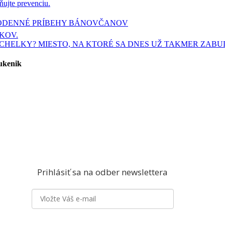
ujte prevenciu.
AŽDODENNÉ PRÍBEHY BÁNOVČANOV
KOV.
CHELKY? MIESTO, NA KTORÉ SA DNES UŽ TAKMER ZAB
Sukenik
Prihlásiť sa na odber newslettera