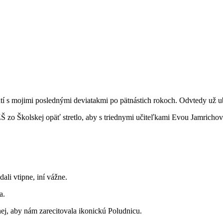
utí s mojimi poslednými deviatakmi po pätnástich rokoch. Odvtedy už u
Š zo Školskej opäť stretlo, aby s triednymi učiteľkami Evou Jamrichov
ali vtipne, iní vážne.
a.
nej, aby nám zarecitovala ikonickú Poludnicu.