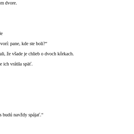
om dvore.
de
ovorí: pane, kde ste boli?“
nali, že všade je chlieb o dvoch kôrkach.
e ich vrátila späť.
ás budú navždy spájať.“