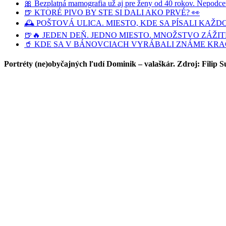
🎀 Bezplatná mamografia už aj pre ženy od 40 rokov. Nepodceň
🍺 KTORÉ PIVO BY STE SI DALI AKO PRVÉ? 👀
🕰️ POŠTOVÁ ULICA. MIESTO, KDE SA PÍSALI K
🍺🔥 JEDEN DEŇ. JEDNO MIESTO. MNOŽSTVO ZÁŽIT
🥤 KDE SA V BÁNOVCIACH VYRÁBALI ZNÁME KRA
Portréty (ne)obyčajných ľudí Dominik – valaškár. Zdroj: Filip 