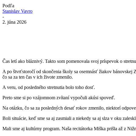
Podľa
Stanislav Vavro
-
2. júna 2026
Čas letí ako bláznivý. Takto som pomenovala svoj príspevok o stretn
A po štvrťstoročí od skončenia školy sa osemnásť žiakov bánovskej Z
čo sa za ten čas v ich živote zmenilo.
A veru, od posledného stretnutia bolo toho dosť.
Preto sme si po vzájomnom zvítaní vypočuli akúsi spoveď.
Na otázku, čo sa za posledných desať rokov zmenilo, niektorí odpoved
Boli situácie, keď sme sa aj zasmiali a niekedy sa aj slza v oku zaleskl
Mali sme aj kultúrny program. Naša recitátorka Miška prišla až z Niž