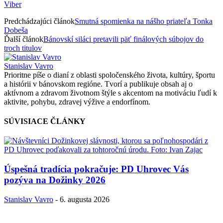
Viber
Predchádzajúci článok
Smutná spomienka na nášho priateľa Tonka
Dobeša
Ďalší článok
Bánovskí siláci pretavili päť finálových súbojov do
troch titulov
Stanislav Vavro
Prioritne píše o dianí z oblasti spoločenského života, kultúry, športu
a histórii v bánovskom regióne. Tvorí a publikuje obsah aj o
aktívnom a zdravom životnom štýle s akcentom na motiváciu ľudí k
aktivite, pohybu, zdravej výžive a endorfínom.
SÚVISIACE ČLÁNKY
Úspešná tradícia pokračuje: PD Uhrovec Vás
pozýva na Dožinky 2026
Stanislav Vavro
-
6. augusta 2026