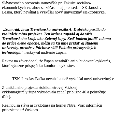
Slávnostného otvorenia stanovišťa pri Fakulte sociálno-
ekonomických vzťahov sa zúčastnil aj predseda TSK Jaroslav
Baška, ktorý neváhal a vyskúšal nový univerzitný elektrobicykel.
„Som rád, že sa Trenčianska univerzita A. Dubčeka pustila do
realizácie tohto projektu. Ten krásne zapadá aj do vízie
Trenčianskeho kraja ako Zelenej župy. Keď budem jazdiť z domu
do práce alebo opačne, môžu sa ku mne pridať aj študenti
univerzity, pretože v Púchove sídli Fakulta priemyselných
technológií,“
neskrýval nadšenie župan.
Rektor na záver dodal, že župan nezaháľa ani v budovaní cyklotrás,
ktoré výrazne prispejú ku komfortu cyklistov.
TSK Jaroslav Baška neváhal a tiež vyskúšal nový univerzitný e
Z unikátneho projektu stokilometrovej Vážskej
cyklomagistrály župa vybudovala zatiaľ približne 40 a pokračuje
ďalej.
Realitou sa stáva aj cyklotrasa na hornej Nitre. Viac informácii
prinesieme už čoskoro.