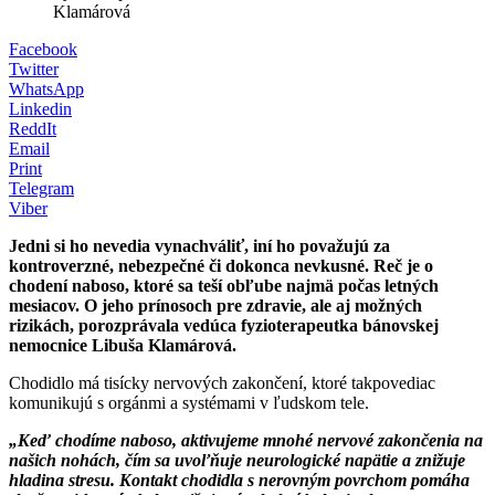
Klamárová
Facebook
Twitter
WhatsApp
Linkedin
ReddIt
Email
Print
Telegram
Viber
Jedni si ho nevedia vynachváliť, iní ho považujú za
kontroverzné, nebezpečné či dokonca nevkusné. Reč je o
chodení naboso, ktoré sa teší obľube najmä počas letných
mesiacov. O jeho prínosoch pre zdravie, ale aj možných
rizikách, porozprávala vedúca fyzioterapeutka bánovskej
nemocnice Libuša Klamárová.
Chodidlo má tisícky nervových zakončení, ktoré takpovediac
komunikujú s orgánmi a systémami v ľudskom tele.
„Keď chodíme naboso, aktivujeme mnohé nervové zakončenia na
našich nohách, čím sa uvoľňuje neurologické napätie a znižuje
hladina stresu. Kontakt chodidla s nerovným povrchom pomáha