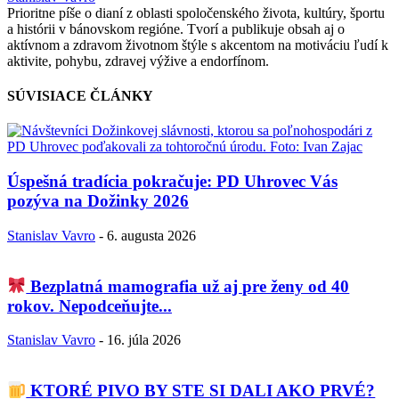
Prioritne píše o dianí z oblasti spoločenského života, kultúry, športu
a histórii v bánovskom regióne. Tvorí a publikuje obsah aj o
aktívnom a zdravom životnom štýle s akcentom na motiváciu ľudí k
aktivite, pohybu, zdravej výžive a endorfínom.
SÚVISIACE ČLÁNKY
Úspešná tradícia pokračuje: PD Uhrovec Vás
pozýva na Dožinky 2026
Stanislav Vavro
-
6. augusta 2026
Bezplatná mamografia už aj pre ženy od 40
rokov. Nepodceňujte...
Stanislav Vavro
-
16. júla 2026
KTORÉ PIVO BY STE SI DALI AKO PRVÉ?