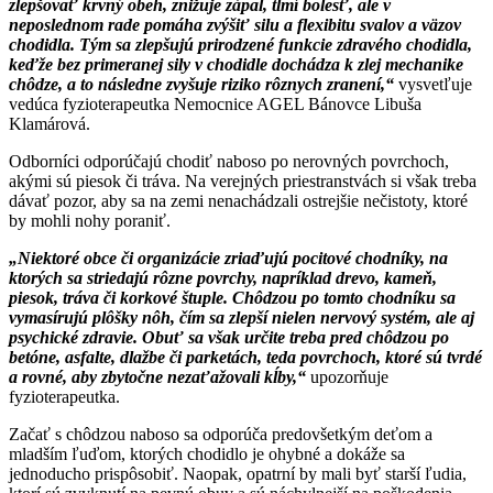
zlepšovať krvný obeh, znižuje zápal, tlmí bolesť, ale v
neposlednom rade pomáha zvýšiť silu a flexibitu svalov a väzov
chodidla. Tým sa zlepšujú prirodzené funkcie zdravého chodidla,
keďže bez primeranej sily v chodidle dochádza k zlej mechanike
chôdze, a to následne zvyšuje riziko rôznych zranení,“
vysvetľuje
vedúca fyzioterapeutka Nemocnice AGEL Bánovce Libuša
Klamárová.
Odborníci odporúčajú chodiť naboso po nerovných povrchoch,
akými sú piesok či tráva. Na verejných priestranstvách si však treba
dávať pozor, aby sa na zemi nenachádzali ostrejšie nečistoty, ktoré
by mohli nohy poraniť.
„Niektoré obce či organizácie zriaďujú pocitové chodníky, na
ktorých sa striedajú rôzne povrchy, napríklad drevo, kameň,
piesok, tráva či korkové štuple. Chôdzou po tomto chodníku sa
vymasírujú plôšky nôh, čím sa zlepší nielen nervový systém, ale aj
psychické zdravie. Obuť sa však určite treba pred chôdzou po
betóne, asfalte, dlažbe či parketách, teda povrchoch, ktoré sú tvrdé
a rovné, aby zbytočne nezaťažovali kĺby,“
upozorňuje
fyzioterapeutka.
Začať s chôdzou naboso sa odporúča predovšetkým deťom a
mladším ľuďom, ktorých chodidlo je ohybné a dokáže sa
jednoducho prispôsobiť. Naopak, opatrní by mali byť starší ľudia,