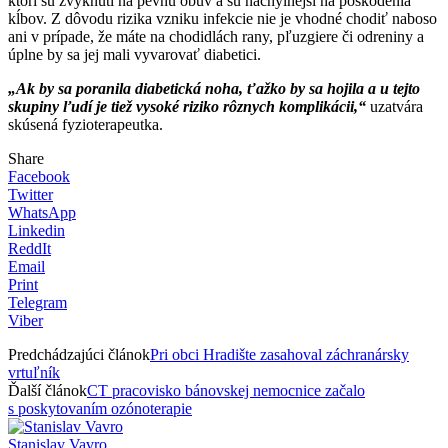
ktorí sú zvyknutí na pevnú obuv a sú náchylnejší na poškodenia
kĺbov. Z dôvodu rizika vzniku infekcie nie je vhodné chodiť naboso
ani v prípade, že máte na chodidlách rany, pľuzgiere či odreniny a
úplne by sa jej mali vyvarovať diabetici.
„Ak by sa poranila diabetická noha, ťažko by sa hojila a u tejto
skupiny ľudí je tiež vysoké riziko rôznych komplikácii,“
uzatvára
skúsená fyzioterapeutka.
Share
Facebook
Twitter
WhatsApp
Linkedin
ReddIt
Email
Print
Telegram
Viber
Predchádzajúci článok
Pri obci Hradište zasahoval záchranársky
vrtuľník
Ďalší článok
CT pracovisko bánovskej nemocnice začalo
s poskytovaním ozónoterapie
Stanislav Vavro